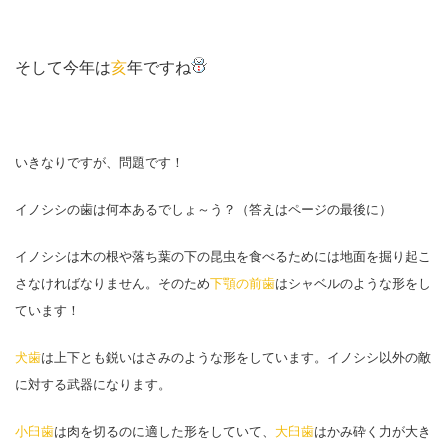
そして今年は
亥
年ですね
いきなりですが、問題です！
イノシシの歯は何本あるでしょ～う？（答えはページの最後に）
イノシシは木の根や落ち葉の下の昆虫を食べるためには地面を掘り起こ
さなければなりません。そのため
下顎の前歯
はシャベルのような形をし
ています！
犬歯
は上下とも鋭いはさみのような形をしています。イノシシ以外の敵
に対する武器になります。
小臼歯
は肉を切るのに適した形をしていて、
大臼歯
はかみ砕く力が大き