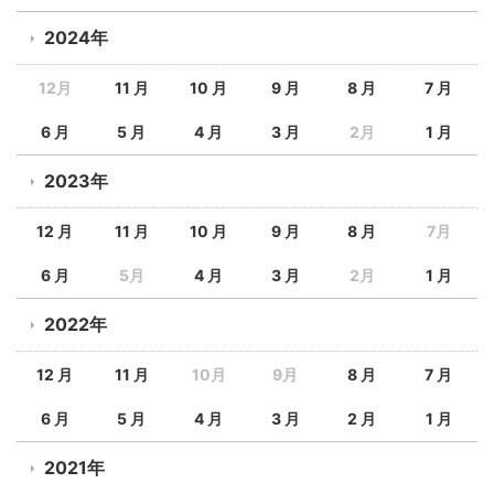
2024年
12月
11 月
10 月
9 月
8 月
7 月
6 月
5 月
4 月
3 月
2月
1 月
2023年
12 月
11 月
10 月
9 月
8 月
7月
6 月
5月
4 月
3 月
2月
1 月
2022年
12 月
11 月
10月
9月
8 月
7 月
6 月
5 月
4 月
3 月
2 月
1 月
2021年