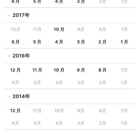
6 月
5 月
4 月
3 月
2月
1月
2017年
12月
11月
10 月
9月
8月
7月
6 月
5 月
4 月
3 月
2 月
1 月
2016年
12 月
11 月
10 月
9 月
8 月
7月
6月
5月
4月
3月
2月
1月
2014年
12 月
11月
10月
9月
8月
7月
6月
5月
4月
3月
2月
1月