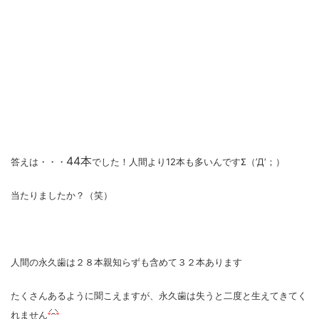
44本
答えは・・・
でした！人間より12本も多いんですΣ（’Д‘；）
当たりましたか？（笑）
人間の永久歯は２８本親知らずも含めて３２本あります
たくさんあるように聞こえますが、永久歯は失うと二度と生えてきてく
れません