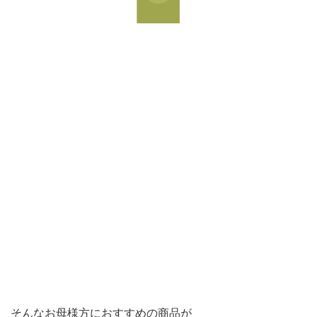
そんなお母様方におすすめの商品が