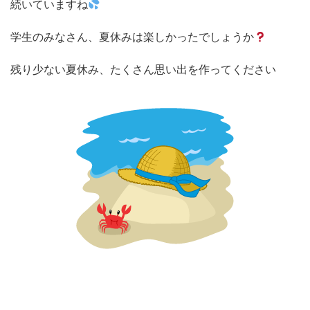
続いていますね
学生のみなさん、夏休みは楽しかったでしょうか
残り少ない夏休み、たくさん思い出を作ってください