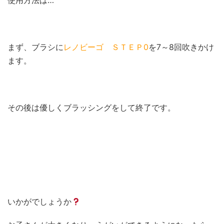
使用方法は…
まず、ブラシに
レノビーゴ ＳＴＥＰ0
を7～8回吹きかけ
ます。
その後は優しくブラッシングをして終了です。
いかがでしょうか