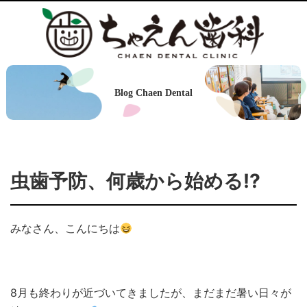
Blog Chaen Dental
虫歯予防、何歳から始める⁉
みなさん、こんにちは
8月も終わりが近づいてきましたが、まだまだ暑い日々が