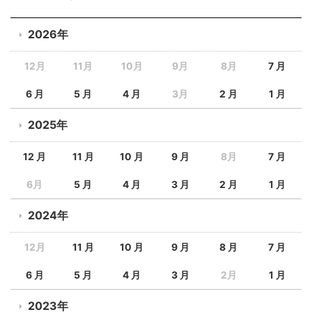
2026年
12月
11月
10月
9月
8月
7 月
6 月
5 月
4 月
3月
2 月
1 月
2025年
12 月
11 月
10 月
9 月
8月
7 月
6月
5 月
4 月
3 月
2 月
1 月
2024年
12月
11 月
10 月
9 月
8 月
7 月
6 月
5 月
4 月
3 月
2月
1 月
2023年