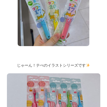
じゃーん！テぺのイラストシリーズです