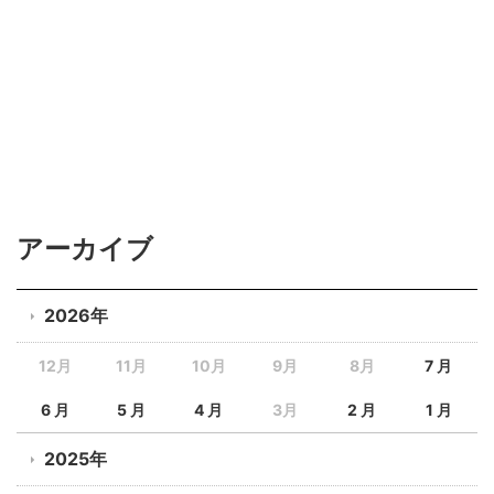
アーカイブ
2026年
12月
11月
10月
9月
8月
7 月
6 月
5 月
4 月
3月
2 月
1 月
2025年