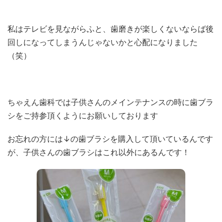
私はテレビを見ながらふと、歯磨きが楽しくないならば後
回しになってしまうんじゃないかと心配になりました
（笑）
ちゃえん歯科では子供さんのメインテナンスの時に歯ブラ
シをご持参頂くようにお願いしております
お忘れの方には↓の歯ブラシを購入して頂いているんです
が、子供さんの歯ブラシはこれ以外にあるんです！