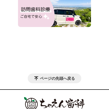
ページの先頭へ戻る