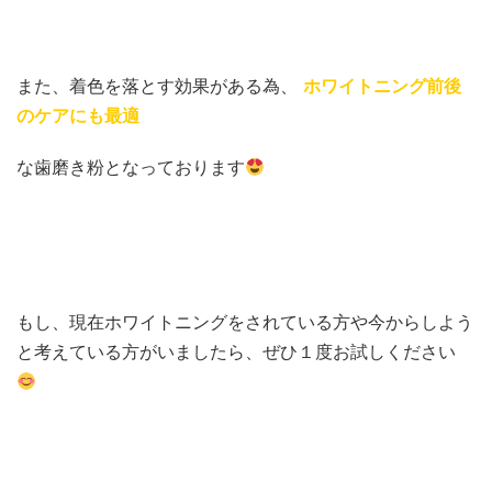
また、着色を落とす効果がある為、
ホワイトニング前後
のケアにも最適
な歯磨き粉となっております
もし、現在ホワイトニングをされている方や今からしよう
と考えている方がいましたら、ぜひ１度お試しください