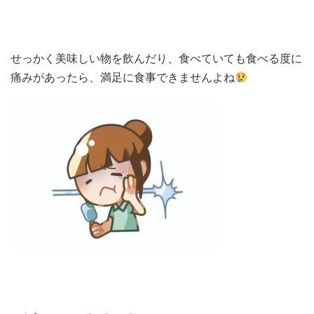
せっかく美味しい物を飲んだり、食べていても食べる度に
痛みがあったら、満足に食事できませんよね