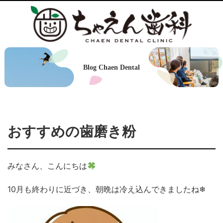
Blog Chaen Dental
おすすめの歯磨き粉
みなさん、こんにちは
10月も終わりに近づき、朝晩は冷え込んできましたね❄