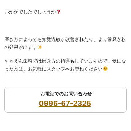
いかかでしたでしょうか
磨き方によっても知覚過敏が改善されたり、より歯磨き粉
の効果が出ます
ちゃえん歯科では磨き方の指導もしていますので、気にな
った方は、お気軽にスタッフへお尋ねください
お電話でのお問い合わせ
0996-67-2325