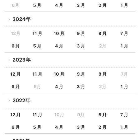
6月
5 月
4 月
3 月
2 月
1 月
2024年
12月
11 月
10 月
9 月
8 月
7 月
6 月
5 月
4 月
3 月
2月
1 月
2023年
12 月
11 月
10 月
9 月
8 月
7月
6 月
5月
4 月
3 月
2月
1 月
2022年
12 月
11 月
10月
9月
8 月
7 月
6 月
5 月
4 月
3 月
2 月
1 月