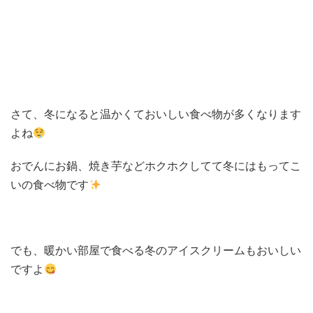
さて、冬になると温かくておいしい食べ物が多くなります
よね
おでんにお鍋、焼き芋などホクホクしてて冬にはもってこ
いの食べ物です
でも、暖かい部屋で食べる冬のアイスクリームもおいしい
ですよ