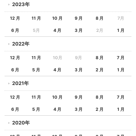
2023年
12 月
11 月
10 月
9 月
8 月
7月
6 月
5月
4 月
3 月
2月
1 月
2022年
12 月
11 月
10月
9月
8 月
7 月
6 月
5 月
4 月
3 月
2 月
1 月
2021年
12 月
11 月
10 月
9 月
8 月
7 月
6 月
5 月
4 月
3 月
2 月
1 月
2020年