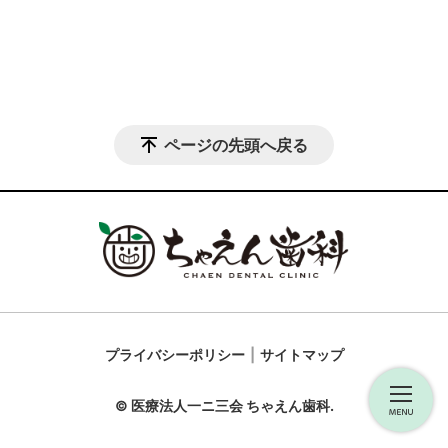
ページの先頭へ戻る
プライバシーポリシー
サイトマップ
© 医療法人一ニ三会 ちゃえん歯科.