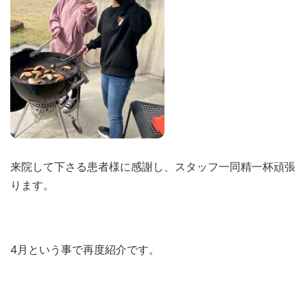
来院して下さる患者様に感謝し、スタッフ一同精一杯頑張
ります。
4月という事で再度紹介です。