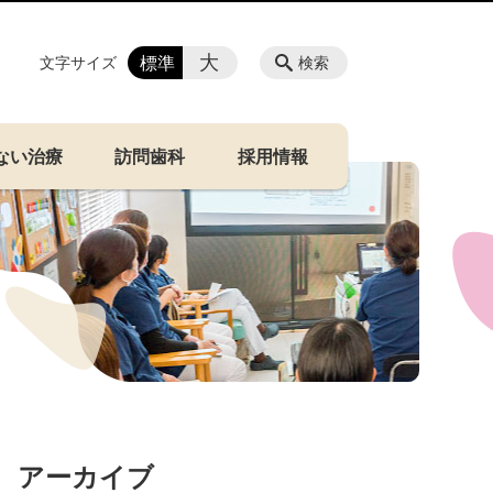
大
標準
文字サイズ
検索
ない治療
訪問歯科
採用情報
アーカイブ