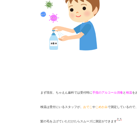
まず現在、ちゃえん歯科では受付時に
手指のアルコール消毒
と
検温
を
検温は受付にいるスタッフが、
おでこ
や
こめかみ
で測定しているので
髪の毛を上げていただけたらスムーズに測定ができます