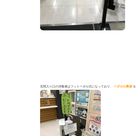
玄関入り口の消毒液はフットペダル式になっており、
ペダルの奥側
を