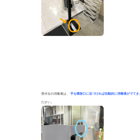
受付台の消毒液は、
手を噴射口に近づければ自動的に消毒液がでてき
ださい。