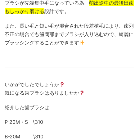
ブラシが先端集中毛になっている為、
萌出途中の最後臼歯
もしっかり磨ける
設計です。
また、長い毛と短い毛が混合された段差植毛により、歯列
不正の場合でも歯間部までブラシが入り込むので、綺麗に
ブラッシングすることができます
いかがでしたでしょうか
気になる歯ブラシはありましたか
紹介した歯ブラシは
P-20M・S \310
B-20M \310