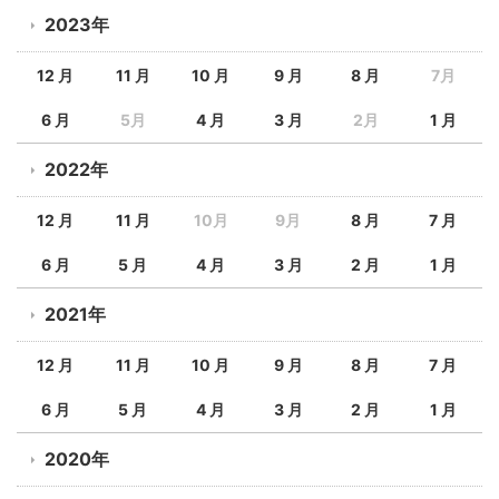
2023年
12 月
11 月
10 月
9 月
8 月
7月
6 月
5月
4 月
3 月
2月
1 月
2022年
12 月
11 月
10月
9月
8 月
7 月
6 月
5 月
4 月
3 月
2 月
1 月
2021年
12 月
11 月
10 月
9 月
8 月
7 月
6 月
5 月
4 月
3 月
2 月
1 月
2020年