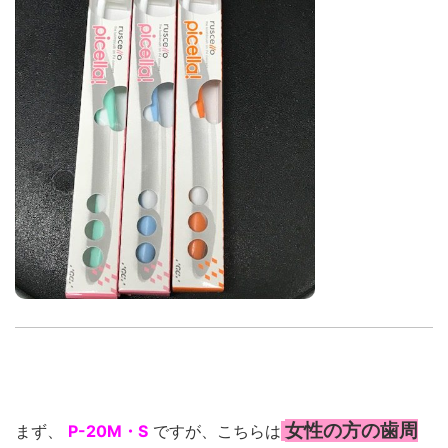
女性の方の歯周
まず、
P-20M・S
ですが、こちらは