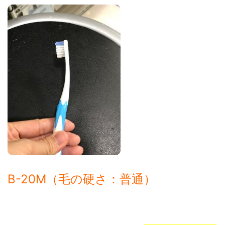
B-20M（毛の硬さ：普通）