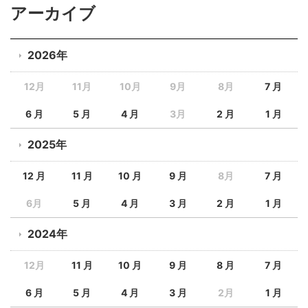
アーカイブ
2026年
12月
11月
10月
9月
8月
7 月
6 月
5 月
4 月
3月
2 月
1 月
2025年
12 月
11 月
10 月
9 月
8月
7 月
6月
5 月
4 月
3 月
2 月
1 月
2024年
12月
11 月
10 月
9 月
8 月
7 月
6 月
5 月
4 月
3 月
2月
1 月